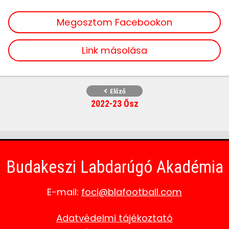
Megosztom Facebookon
Link másolása
Előző
2022-23 Ősz
Budakeszi Labdarúgó Akadémia
E-mail:
foci@blafootball.com
Adatvédelmi tájékoztató