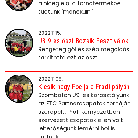
a hideg elől a tornatermekbe
tudtunk "menekülni"
2022.11.15.
U8-9-es őszi Bozsik Fesztiválok
Rengeteg gól és szép megoldás
tarkította ezt az őszt.
2022.11.08.
Kicsik nagy Focija a Fradi pályán
Szombaton U9-es korosztályunk
az FTC Partnercsapatok tornáján
szerepelt. Profi környezetben
szervezett csapatok ellen volt
lehetőségünk lemérni hol is
tartunk.