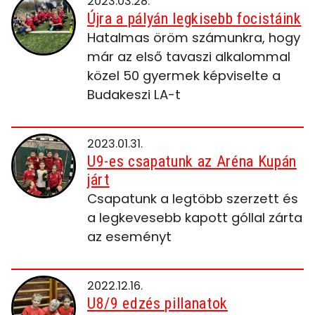
2023.03.28.
Újra a pályán legkisebb focistáink
Hatalmas öröm számunkra, hogy
már az első tavaszi alkalommal
közel 50 gyermek képviselte a
Budakeszi LA-t
2023.01.31.
U9-es csapatunk az Aréna Kupán
járt
Csapatunk a legtöbb szerzett és
a legkevesebb kapott góllal zárta
az eseményt
2022.12.16.
U8/9 edzés pillanatok