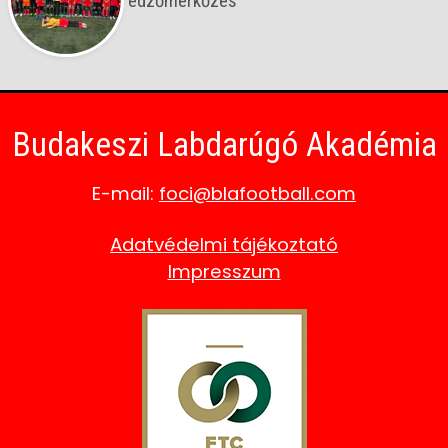
edzőmérkőzés
Budakeszi Labdarúgó Akadémia
E-mail:
foci@blafootball.com
Adatvédelmi tájékoztató
Impresszum