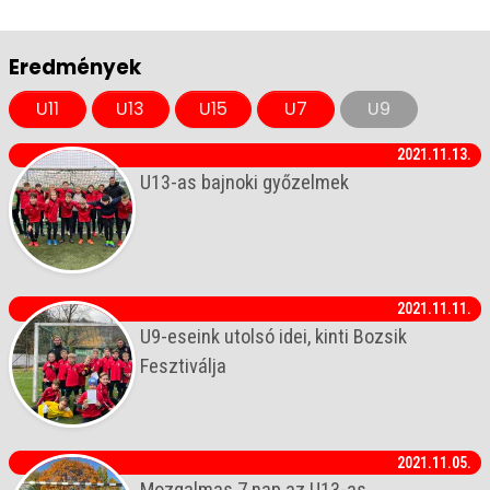
Eredmények
U11
U13
U15
U7
U9
2021.11.13.
U13-as bajnoki győzelmek
2021.11.11.
U9-eseink utolsó idei, kinti Bozsik
Fesztiválja
2021.11.05.
Mozgalmas 7 nap az U13-as