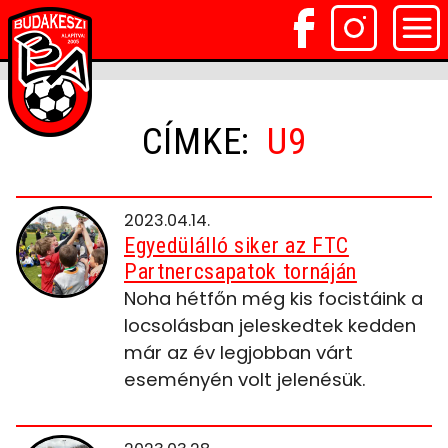
CÍMKE:
U9
2023.04.14.
Egyedülálló siker az FTC
Partnercsapatok tornáján
Noha hétfőn még kis focistáink a
locsolásban jeleskedtek kedden
már az év legjobban várt
eseményén volt jelenésük.