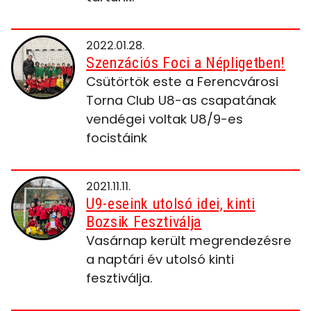
2022.01.28.
Szenzációs Foci a Népligetben!
Csütörtök este a Ferencvárosi
Torna Club U8-as csapatának
vendégei voltak U8/9-es
focistáink
2021.11.11.
U9-eseink utolsó idei, kinti
Bozsik Fesztiválja
Vasárnap került megrendezésre
a naptári év utolsó kinti
fesztiválja.